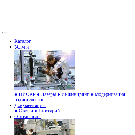
Каталог
Услуги
●
НИОКР
●
Лазеры
●
Инжиниринг
●
Модернизация
радиотелескопа
Документация
●
Статьи
●
Глоссарий
О компании