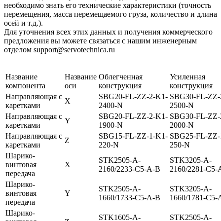
необходимо знать его технические характеристики (точность
перемещения, масса перемещаемого груза, количество и длина
осей и т.д.).
Для уточнения всех этих данных и получения коммерческого
предложения вы можете связаться с нашим инженерным
отделом support@servotechnica.ru
Название
Название
Облегченная
Усиленная
компонента
оси
конструкция
конструкция
Направляющая с
SBG20-FL-ZZ-2-K1-
SBG30-FL-ZZ-
X
каретками
2400-N
2500-N
Направляющая с
SBG20-FL-ZZ-2-K1-
SBG30-FL-ZZ-
Y
каретками
1900-N
2000-N
Направляющая с
SBG15-FL-ZZ-1-K1-
SBG25-FL-ZZ-
Z
каретками
220-N
250-N
Шарико-
STK2505-A-
STK3205-A-
винтовая
X
2160/2233-C5-A-B
2160/2281-C5-
передача
Шарико-
STK2505-A-
STK3205-A-
винтовая
Y
1660/1733-C5-A-B
1660/1781-C5-
передача
Шарико-
STK1605-A-
STK2505-A-