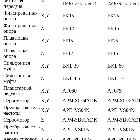
винтовая
Z
190/256-C5-A-B
220/293-C5-A-
передача
Фиксированная
X,Y
FK15
FK25
опора
Фиксированная
Z
FK12
FK15
опора
Плавающая
X,Y
FF15
FF25
опора
Плавающая
Z
FF12
FF15
опора
Сильфонная
X,Y
BKL 30
BKL 60
муфта
Сильфонная
Z
BKL 4.5
BKL 10
муфта
Планетарный
X,Y
AF060
AF075
редуктор
Сервомотор
X,Y
APM-SC04ADK
APM-SC06AD
Преобразователь
X,Y
APD-VS04N
APD-VS04N
частоты
Сервомотор
Z
APM-SB01ADK
APM-SB01AD
Преобразователь
Z
APD-VS01N
APD-VS01N
частоты
Кабель силовой
X,Y,Z
APC-PF10CS
APC-PF10CS