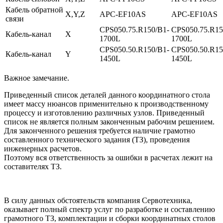
Кабель обратной
X,Y,Z
APC-EF10AS
APC-EF10AS
связи
CPS050.75.R150/B1-
CPS050.75.R15
Кабель-канал
X
1700L
1700L
CPS050.50.R150/B1-
CPS050.50.R15
Кабель-канал
Y
1450L
1450L
Важное замечание.
Приведенный список деталей данного координатного стола
имеет массу нюансов применительно к производственному
процессу и изготовлению различных узлов. Приведенный
список не является полным законченным рабочим решением.
Для законченного решения требуется наличие грамотно
составленного технического задания (ТЗ), проведения
инженерных расчетов.
Поэтому вся ответственность за ошибки в расчетах лежит на
составителях ТЗ.
В силу данных обстоятельств компания Сервотехника,
оказывает полный спектр услуг по разработке и составлению
грамотного ТЗ, комплектации и сборки координатных столов