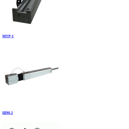
МТР-1
ШМ-2