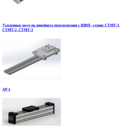
Усиленные модули линейного перемещения с ШВП - серии: СТМТ-1,
СТМТ-2, СТМТ-3
АР-1