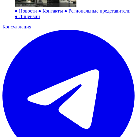
●
Новости
●
Контакты
●
Региональные представители
●
Лицензии
Консультация