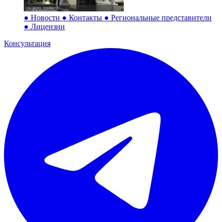
●
Новости
●
Контакты
●
Региональные представители
●
Лицензии
Консультация