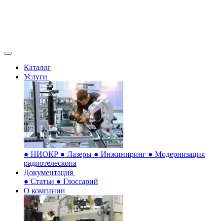
Каталог
Услуги
●
НИОКР
●
Лазеры
●
Инжиниринг
●
Модернизация
радиотелескопа
Документация
●
Статьи
●
Глоссарий
О компании