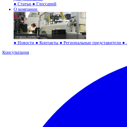
●
Статьи
●
Глоссарий
О компании
●
Новости
●
Контакты
●
Региональные представители
●
Консультация