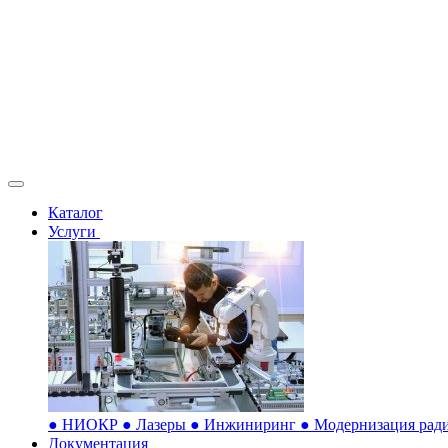
Каталог
Услуги
●
НИОКР
●
Лазеры
●
Инжиниринг
●
Модернизация ради
Документация