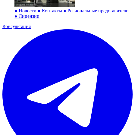
●
Новости
●
Контакты
●
Региональные представители
●
Лицензии
Консультация