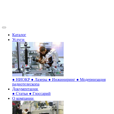
Каталог
Услуги
●
НИОКР
●
Лазеры
●
Инжиниринг
●
Модернизация
радиотелескопа
Документация
●
Статьи
●
Глоссарий
О компании