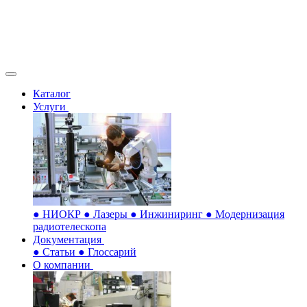
Каталог
Услуги
●
НИОКР
●
Лазеры
●
Инжиниринг
●
Модернизация
радиотелескопа
Документация
●
Статьи
●
Глоссарий
О компании