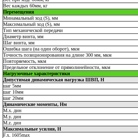
Вес каждых 60мм, кг
Перемещения
Минамальный ход (S), мм
Максимальный ход (S), мм
Тип механической передачи
Диаметр винта, мм
Шаг винта, мм
Ошибка шага (на один оборот), мкм
Точность позиционирования на длине 300 мм, мкм
Повторяемость, мкм
Предельное отклонение от прямолинейности, мкм
Нагрузочные характеристики
Допустимая динамическая нагрузка ШВП, Н
шаг 5мм
шаг 10мм
шаг 20мм
Динамические моменты, Нм
M.x. дин
M.y. дин
M.z. дин
Максимальные усилия, Н
F.x. 1605max