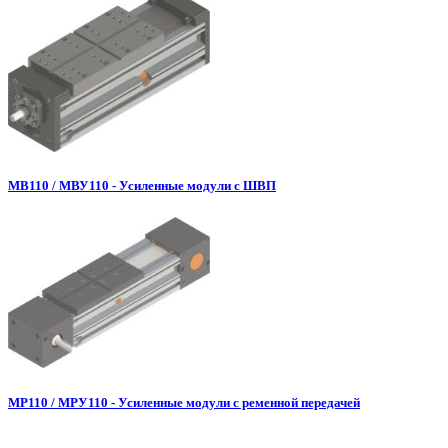
МВ110 / МВУ110 - Усиленные модули с ШВП
МР110 / МРУ110 - Усиленные модули с ременной передачей