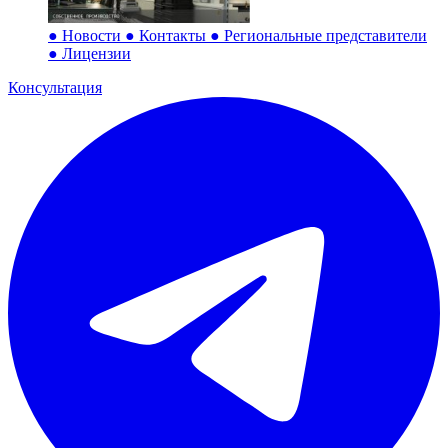
●
Новости
●
Контакты
●
Региональные представители
●
Лицензии
Консультация