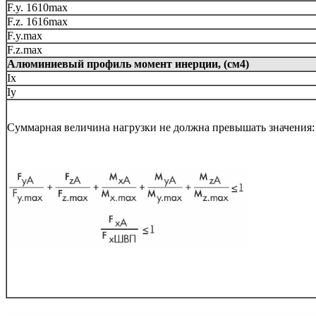
F.y. 1610max
F.z. 1616max
F.y.max
F.z.max
Алюминиевый профиль момент инерции, (см4)
Ix
Iy
Суммарная величина нагрузки не должна превышать значения: