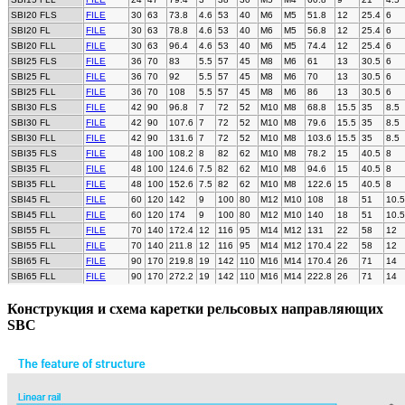
SBI20 FLS
FILE
30
63
73.8
4.6
53
40
M6
M5
51.8
12
25.4
6
SBI20 FL
FILE
30
63
78.8
4.6
53
40
M6
M5
56.8
12
25.4
6
SBI20 FLL
FILE
30
63
96.4
4.6
53
40
M6
M5
74.4
12
25.4
6
SBI25 FLS
FILE
36
70
83
5.5
57
45
M8
M6
61
13
30.5
6
SBI25 FL
FILE
36
70
92
5.5
57
45
M8
M6
70
13
30.5
6
SBI25 FLL
FILE
36
70
108
5.5
57
45
M8
M6
86
13
30.5
6
SBI30 FLS
FILE
42
90
96.8
7
72
52
M10
M8
68.8
15.5
35
8.5
SBI30 FL
FILE
42
90
107.6
7
72
52
M10
M8
79.6
15.5
35
8.5
SBI30 FLL
FILE
42
90
131.6
7
72
52
M10
M8
103.6
15.5
35
8.5
SBI35 FLS
FILE
48
100
108.2
8
82
62
M10
M8
78.2
15
40.5
8
SBI35 FL
FILE
48
100
124.6
7.5
82
62
M10
M8
94.6
15
40.5
8
SBI35 FLL
FILE
48
100
152.6
7.5
82
62
M10
M8
122.6
15
40.5
8
SBI45 FL
FILE
60
120
142
9
100
80
M12
M10
108
18
51
10.5
SBI45 FLL
FILE
60
120
174
9
100
80
M12
M10
140
18
51
10.5
SBI55 FL
FILE
70
140
172.4
12
116
95
M14
M12
131
22
58
12
SBI55 FLL
FILE
70
140
211.8
12
116
95
M14
M12
170.4
22
58
12
SBI65 FL
FILE
90
170
219.8
19
142
110
M16
M14
170.4
26
71
14
SBI65 FLL
FILE
90
170
272.2
19
142
110
M16
M14
222.8
26
71
14
Конструкция и схема каретки рельсовых направляющих
SBC