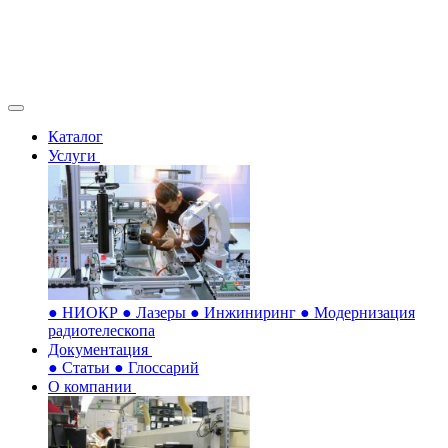
Каталог
Услуги
●
НИОКР
●
Лазеры
●
Инжиниринг
●
Модернизация
радиотелескопа
Документация
●
Статьи
●
Глоссарий
О компании