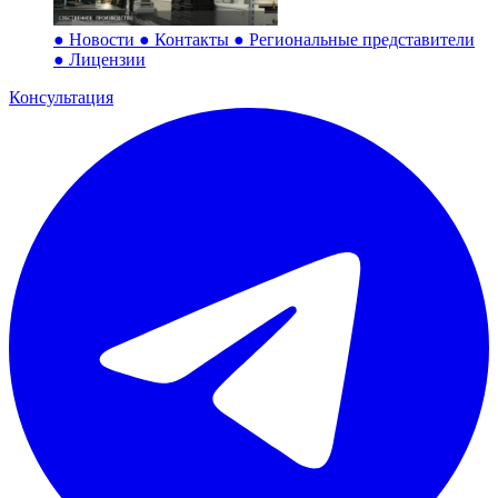
●
Новости
●
Контакты
●
Региональные представители
●
Лицензии
Консультация