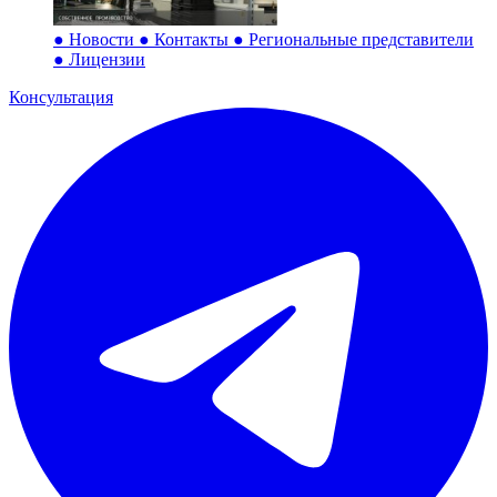
●
Новости
●
Контакты
●
Региональные представители
●
Лицензии
Консультация