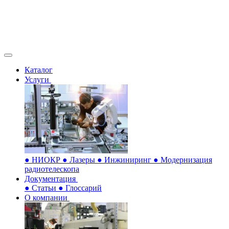
Каталог
Услуги
●
НИОКР
●
Лазеры
●
Инжиниринг
●
Модернизация
радиотелескопа
Документация
●
Статьи
●
Глоссарий
О компании