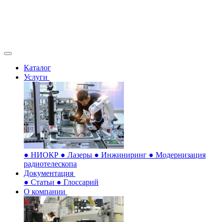
Каталог
Услуги
●
НИОКР
●
Лазеры
●
Инжиниринг
●
Модернизация
радиотелескопа
Документация
●
Статьи
●
Глоссарий
О компании