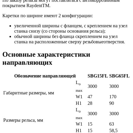
По заказу рельсы могут поставляться с антикоррозийным
покрытием RaydentTM.
Каретки по ширине имеют 2 конфигурации:
увеличенной ширины с фланцем, с креплением на узел
станка снизу (со стороны основания рельса);
обычной ширины без фланца скреплением на узел
станка на расположенные сверху резьбовыеотверстия.
Основные характеристики
направляющих
Обозначение направляющей
SBG15FL
SBG65FL
L
o
3000
3000
max
Габаритные размеры, мм
W1
47
170
H1
28
90
L
o
3000
3000
max
Размеры рельса, мм
W1
15
63
H1
15
58,5