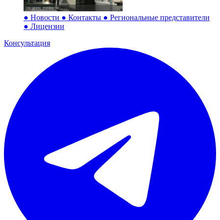
●
Новости
●
Контакты
●
Региональные представители
●
Лицензии
Консультация