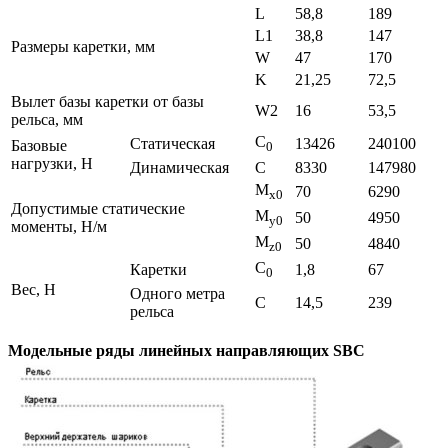
L
58,8
189
L1
38,8
147
Размеры каретки, мм
W
47
170
K
21,25
72,5
Вылет базы каретки от базы
W2
16
53,5
рельса, мм
C
Статическая
13426
240100
Базовые
0
нагрузки, Н
Динамическая
C
8330
147980
M
70
6290
x0
Допустимые статические
M
50
4950
y0
моменты, Н/м
M
50
4840
z0
C
Каретки
1,8
67
0
Вес, Н
Одного метра
C
14,5
239
рельса
Модельные ряды линейных направляющих SBC