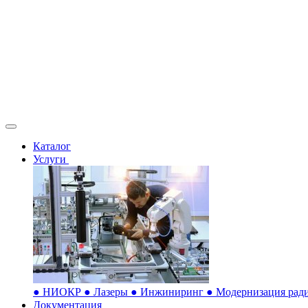
Каталог
Услуги
●
НИОКР
●
Лазеры
●
Инжиниринг
●
Модернизация ради
Документация