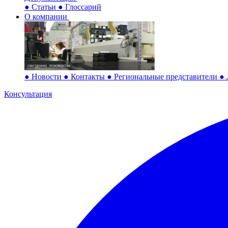
●
Статьи
●
Глоссарий
О компании
●
Новости
●
Контакты
●
Региональные представители
●
Консультация