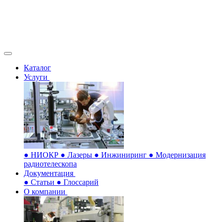
Каталог
Услуги
●
НИОКР
●
Лазеры
●
Инжиниринг
●
Модернизация
радиотелескопа
Документация
●
Статьи
●
Глоссарий
О компании