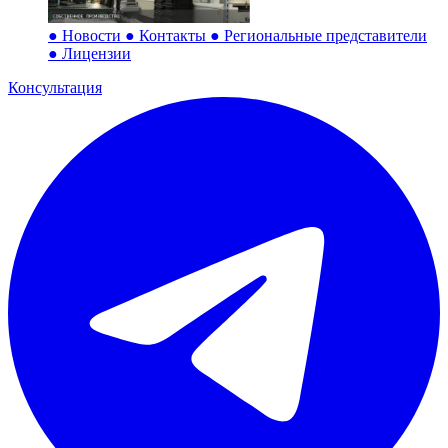
●
Новости
●
Контакты
●
Региональные представители
●
Лицензии
Консультация