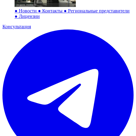
●
Новости
●
Контакты
●
Региональные представители
●
Лицензии
Консультация