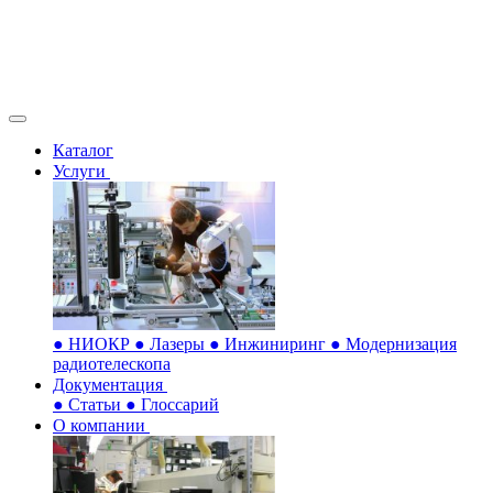
Каталог
Услуги
●
НИОКР
●
Лазеры
●
Инжиниринг
●
Модернизация
радиотелескопа
Документация
●
Статьи
●
Глоссарий
О компании