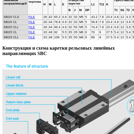
линейной
отверстия
Пресс-маслё
чертежа
направляющей
каретки
H
W
L
E
L1
T±1
K
B
J
M
DP
T1
N1
T2
SBI20 CLS
FILE
28
42
65.2
4.6
32
32
M5
5
43.2
7.8
23.4
4.8
12
4.3
SBI20 CL
FILE
28
44
78.8
4.6
32
32
M5
5
56.8
7.8
23.4
4.8
12
3.8
SBI20 CLL
FILE
28
44
96.4
4.6
32
50
M5
5
74.4
7.8
23.4
4.8
12
3.8
SBI25 CL
FILE
33
48
92
5.5
35
35
M6
6
70
9
27.5
5.4
12
5.4
SBI25 CLL
FILE
33
48
108
5.5
35
50
M6
6
86
9
27.5
5.4
12
5.4
Конструкция и схема каретки рельсовых линейных
направляющих SBC