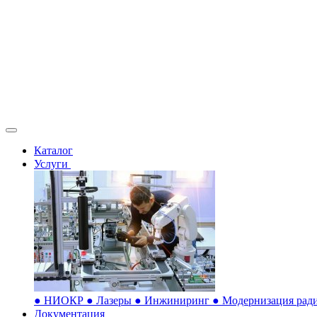
Каталог
Услуги
●
НИОКР
●
Лазеры
●
Инжиниринг
●
Модернизация ради
Документация