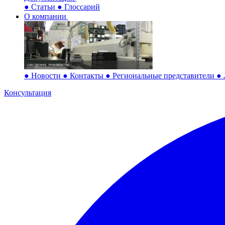
●
Статьи
●
Глоссарий
О компании
●
Новости
●
Контакты
●
Региональные представители
●
Консультация