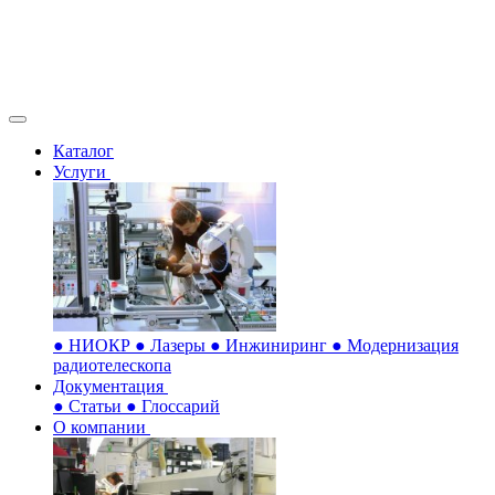
Каталог
Услуги
●
НИОКР
●
Лазеры
●
Инжиниринг
●
Модернизация
радиотелескопа
Документация
●
Статьи
●
Глоссарий
О компании