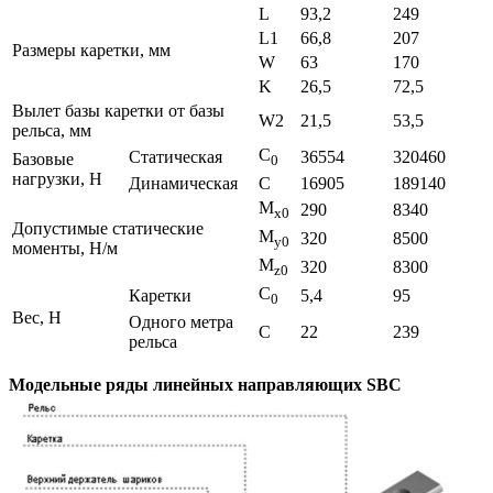
L
93,2
249
L1
66,8
207
Размеры каретки, мм
W
63
170
K
26,5
72,5
Вылет базы каретки от базы
W2
21,5
53,5
рельса, мм
C
Статическая
36554
320460
Базовые
0
нагрузки, Н
Динамическая
C
16905
189140
M
290
8340
x0
Допустимые статические
M
320
8500
y0
моменты, Н/м
M
320
8300
z0
C
Каретки
5,4
95
0
Вес, Н
Одного метра
C
22
239
рельса
Модельные ряды линейных направляющих SBC