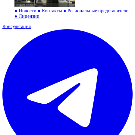
●
Новости
●
Контакты
●
Региональные представители
●
Лицензии
Консультация