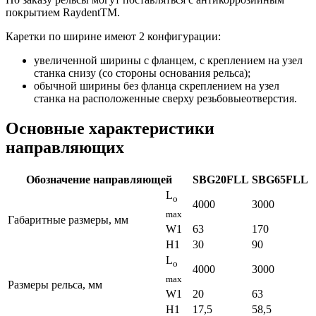
покрытием RaydentTM.
Каретки по ширине имеют 2 конфигурации:
увеличенной ширины с фланцем, с креплением на узел
станка снизу (со стороны основания рельса);
обычной ширины без фланца скреплением на узел
станка на расположенные сверху резьбовыеотверстия.
Основные характеристики
направляющих
Обозначение направляющей
SBG20FLL
SBG65FLL
L
o
4000
3000
max
Габаритные размеры, мм
W1
63
170
H1
30
90
L
o
4000
3000
max
Размеры рельса, мм
W1
20
63
H1
17,5
58,5