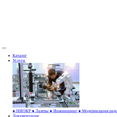
Каталог
Услуги
●
НИОКР
●
Лазеры
●
Инжиниринг
●
Модернизация ради
Документация