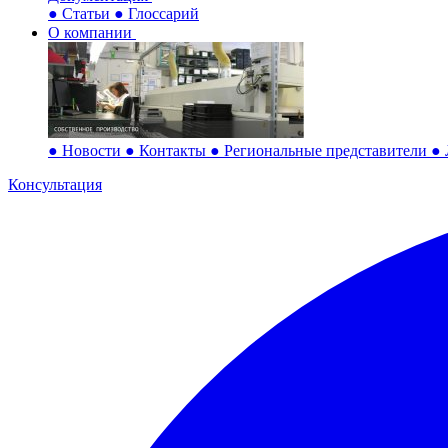
●
Статьи
●
Глоссарий
О компании
●
Новости
●
Контакты
●
Региональные представители
●
Консультация