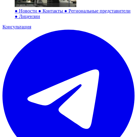
●
Новости
●
Контакты
●
Региональные представители
●
Лицензии
Консультация