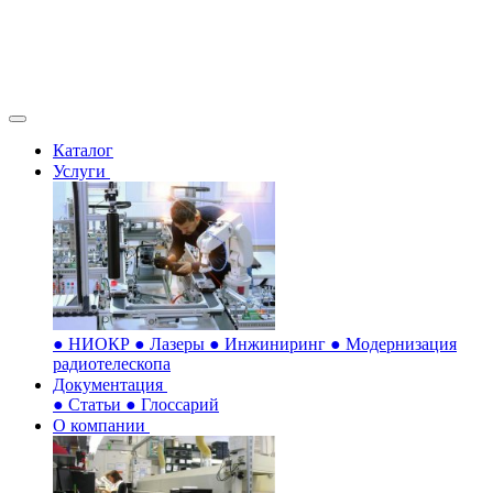
Каталог
Услуги
●
НИОКР
●
Лазеры
●
Инжиниринг
●
Модернизация
радиотелескопа
Документация
●
Статьи
●
Глоссарий
О компании