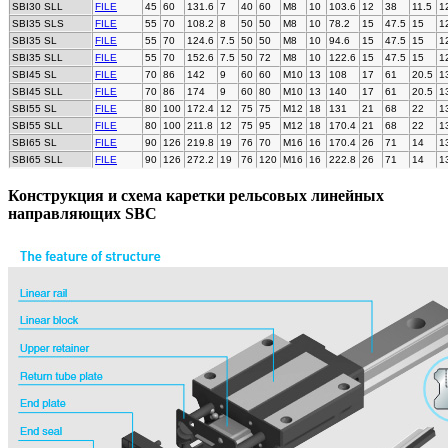
SBI30 SLL
FILE
45
60
131.6
7
40
60
M8
10
103.6
12
38
11.5
1
SBI35 SLS
FILE
55
70
108.2
8
50
50
M8
10
78.2
15
47.5
15
1
SBI35 SL
FILE
55
70
124.6
7.5
50
50
M8
10
94.6
15
47.5
15
1
SBI35 SLL
FILE
55
70
152.6
7.5
50
72
M8
10
122.6
15
47.5
15
1
SBI45 SL
FILE
70
86
142
9
60
60
M10
13
108
17
61
20.5
1
SBI45 SLL
FILE
70
86
174
9
60
80
M10
13
140
17
61
20.5
1
SBI55 SL
FILE
80
100
172.4
12
75
75
M12
18
131
21
68
22
1
SBI55 SLL
FILE
80
100
211.8
12
75
95
M12
18
170.4
21
68
22
1
SBI65 SL
FILE
90
126
219.8
19
76
70
M16
16
170.4
26
71
14
1
SBI65 SLL
FILE
90
126
272.2
19
76
120
M16
16
222.8
26
71
14
1
Конструкция и схема каретки рельсовых линейных
направляющих SBC