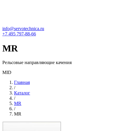
info@servotechnica.ru
+7 495 797-88-66
MR
Рельсовые направляющие качения
MID
Главная
/
Каталог
/
MR
/
MR