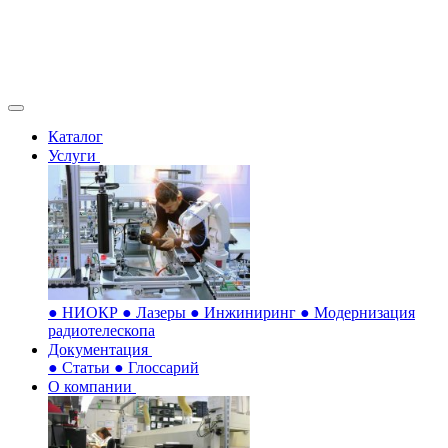
Каталог
Услуги
●
НИОКР
●
Лазеры
●
Инжиниринг
●
Модернизация
радиотелескопа
Документация
●
Статьи
●
Глоссарий
О компании