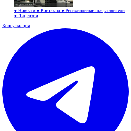
●
Новости
●
Контакты
●
Региональные представители
●
Лицензии
Консультация