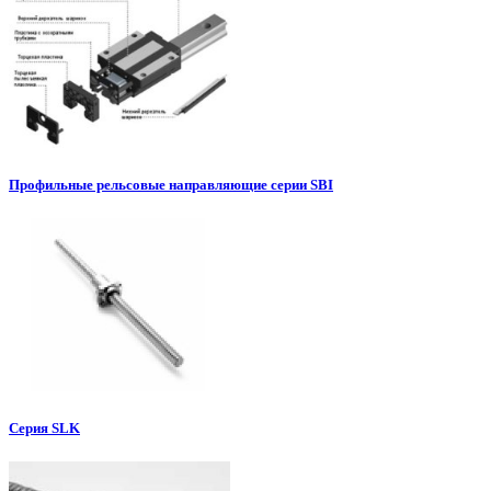
Профильные рельсовые направляющие серии SBI
Серия SLK