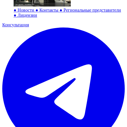
●
Новости
●
Контакты
●
Региональные представители
●
Лицензии
Консультация