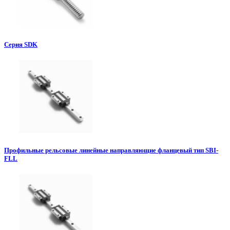
Серия SDK
Профильные рельсовые линейные направляющие фланцевый тип SBI-
FLL