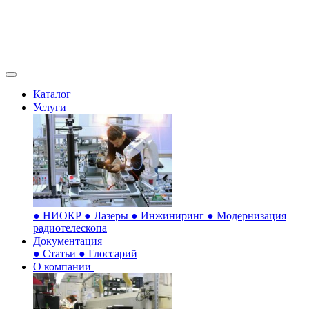
Каталог
Услуги
●
НИОКР
●
Лазеры
●
Инжиниринг
●
Модернизация
радиотелескопа
Документация
●
Статьи
●
Глоссарий
О компании