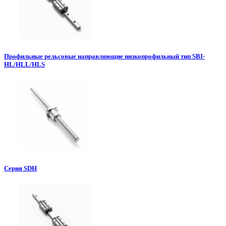
Профильные рельсовые направляющие низкопрофильный тип SBI-
HL/HLL/HLS
Серия SDH