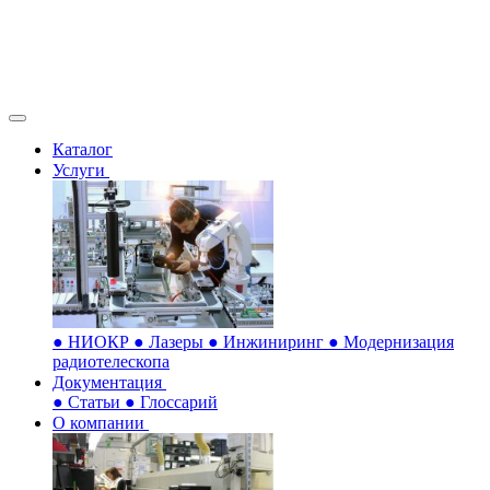
Каталог
Услуги
●
НИОКР
●
Лазеры
●
Инжиниринг
●
Модернизация
радиотелескопа
Документация
●
Статьи
●
Глоссарий
О компании