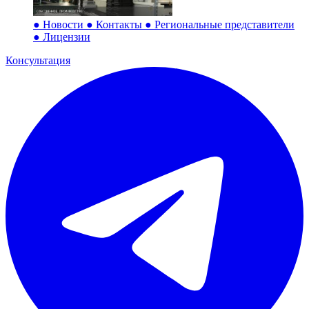
●
Новости
●
Контакты
●
Региональные представители
●
Лицензии
Консультация