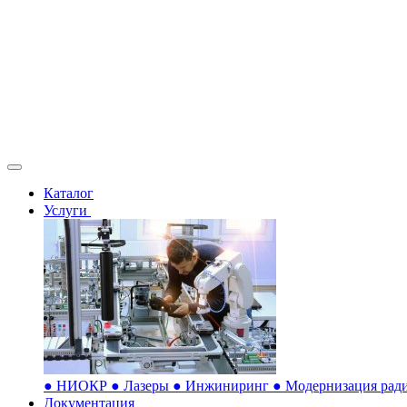
Каталог
Услуги
●
НИОКР
●
Лазеры
●
Инжиниринг
●
Модернизация ради
Документация