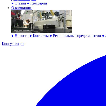
●
Статьи
●
Глоссарий
О компании
●
Новости
●
Контакты
●
Региональные представители
●
Консультация