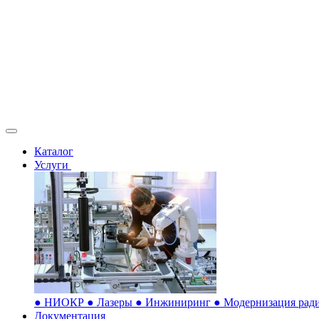
Каталог
Услуги
●
НИОКР
●
Лазеры
●
Инжиниринг
●
Модернизация ради
Документация