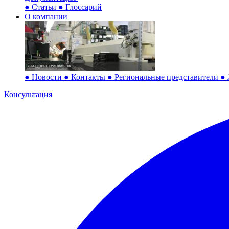
●
Статьи
●
Глоссарий
О компании
●
Новости
●
Контакты
●
Региональные представители
●
Консультация