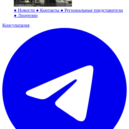
●
Новости
●
Контакты
●
Региональные представители
●
Лицензии
Консультация