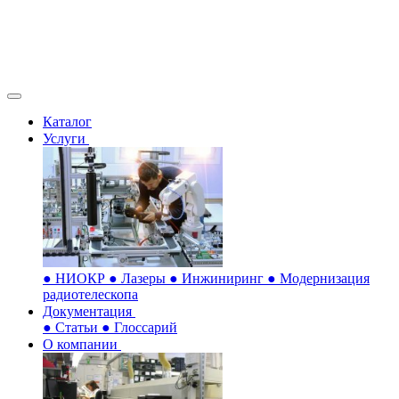
Каталог
Услуги
●
НИОКР
●
Лазеры
●
Инжиниринг
●
Модернизация
радиотелескопа
Документация
●
Статьи
●
Глоссарий
О компании