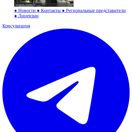
●
Новости
●
Контакты
●
Региональные представители
●
Лицензии
Консультация