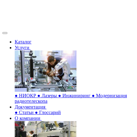
Каталог
Услуги
●
НИОКР
●
Лазеры
●
Инжиниринг
●
Модернизация
радиотелескопа
Документация
●
Статьи
●
Глоссарий
О компании