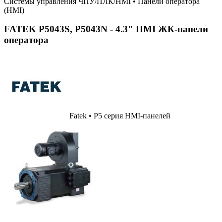
Системы управления ЧПУ/ПЛК/HMI
•
Панели оператора
(HMI)
FATEK P5043S, P5043N - 4.3" HMI ЖК-панели
оператора
Fatek • P5 серия HMI-панелей