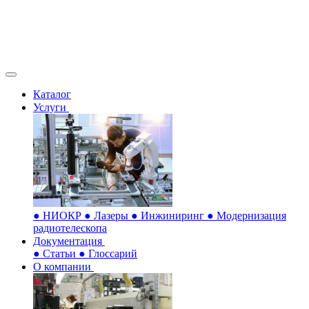
Каталог
Услуги
●
НИОКР
●
Лазеры
●
Инжиниринг
●
Модернизация
радиотелескопа
Документация
●
Статьи
●
Глоссарий
О компании