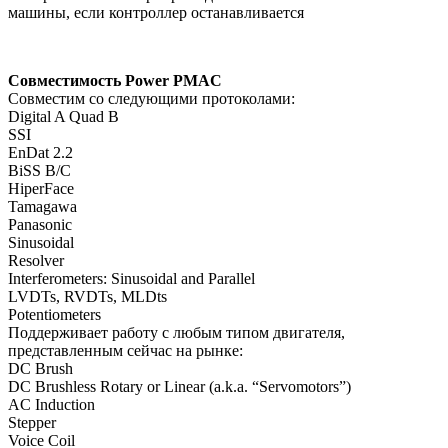
машины, если контроллер останавливается
Совместимость Power PMAC
Совместим со следующими протоколами:
Digital A Quad B
SSI
EnDat 2.2
BiSS B/C
HiperFace
Tamagawa
Panasonic
Sinusoidal
Resolver
Interferometers: Sinusoidal and Parallel
LVDTs, RVDTs, MLDts
Potentiometers
Поддерживает работу с любым типом двигателя,
представленным сейчас на рынке:
DC Brush
DC Brushless Rotary or Linear (a.k.a. “Servomotors”)
AC Induction
Stepper
Voice Coil