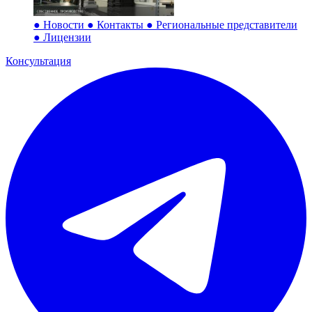
●
Новости
●
Контакты
●
Региональные представители
●
Лицензии
Консультация