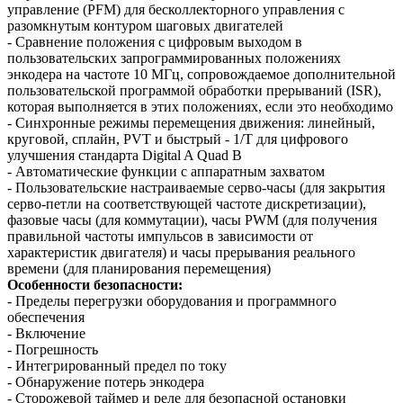
управление (PFM) для бесколлекторного управления с
разомкнутым контуром шаговых двигателей
- Сравнение положения с цифровым выходом в
пользовательских запрограммированных положениях
энкодера на частоте 10 МГц, сопровождаемое дополнительной
пользовательской программой обработки прерываний (ISR),
которая выполняется в этих положениях, если это необходимо
- Синхронные режимы перемещения движения: линейный,
круговой, сплайн, PVT и быстрый - 1/T для цифрового
улучшения стандарта Digital A Quad B
- Автоматические функции с аппаратным захватом
- Пользовательские настраиваемые серво-часы (для закрытия
серво-петли на соответствующей частоте дискретизации),
фазовые часы (для коммутации), часы PWM (для получения
правильной частоты импульсов в зависимости от
характеристик двигателя) и часы прерывания реального
времени (для планирования перемещения)
Особенности безопасности:
- Пределы перегрузки оборудования и программного
обеспечения
- Включение
- Погрешность
- Интегрированный предел по току
- Обнаружение потерь энкодера
- Сторожевой таймер и реле для безопасной остановки