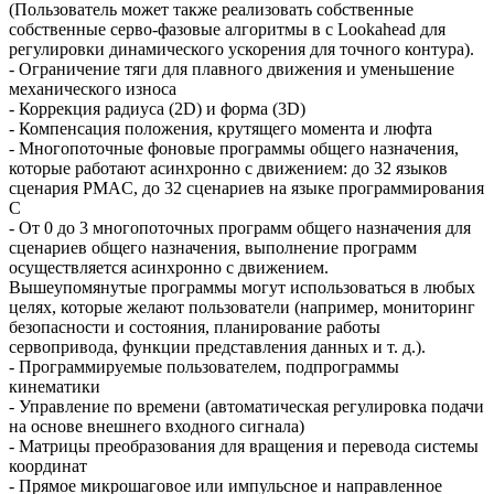
(Пользователь может также реализовать собственные
собственные серво-фазовые алгоритмы в с Lookahead для
регулировки динамического ускорения для точного контура).
- Ограничение тяги для плавного движения и уменьшение
механического износа
- Коррекция радиуса (2D) и форма (3D)
- Компенсация положения, крутящего момента и люфта
- Многопоточные фоновые программы общего назначения,
которые работают асинхронно с движением: до 32 языков
сценария PMAC, до 32 сценариев на языке программирования
С
- От 0 до 3 многопоточных программ общего назначения для
сценариев общего назначения, выполнение программ
осуществляется асинхронно с движением.
Вышеупомянутые программы могут использоваться в любых
целях, которые желают пользователи (например, мониторинг
безопасности и состояния, планирование работы
сервопривода, функции представления данных и т. д.).
- Программируемые пользователем, подпрограммы
кинематики
- Управление по времени (автоматическая регулировка подачи
на основе внешнего входного сигнала)
- Матрицы преобразования для вращения и перевода системы
координат
- Прямое микрошаговое или импульсное и направленное