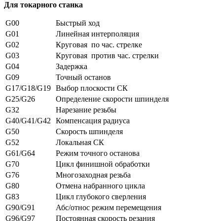
Для токарного станка
G00
Быстрый ход
G01
Линейная интерполяция
G02
Круговая по час. стрелке
G03
Круговая против час. стрелки
G04
Задержка
G09
Точный останов
G17/G18/G19
Выбор плоскости СК
G25/G26
Определение скорости шпинделя
G32
Нарезание резьбы
G40/G41/G42
Компенсация радиуса
G50
Скорость шпинделя
G52
Локальная СК
G61/G64
Режим точного останова
G70
Цикл финишной обработки
G76
Многозаходная резьба
G80
Отмена набранного цикла
G83
Цикл глубокого сверления
G90/G91
Абс/относ режим перемещения
G96/G97
Постоянная скорость резания