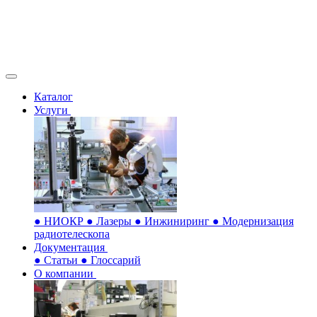
Каталог
Услуги
●
НИОКР
●
Лазеры
●
Инжиниринг
●
Модернизация
радиотелескопа
Документация
●
Статьи
●
Глоссарий
О компании