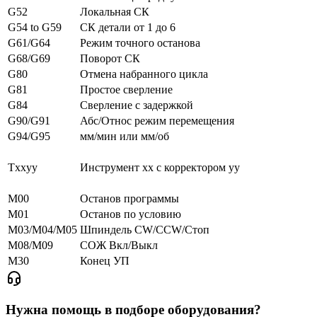
G52
Локальная СК
G54 to G59
СК детали от 1 до 6
G61/G64
Режим точного останова
G68/G69
Поворот СК
G80
Отмена набранного цикла
G81
Простое сверление
G84
Сверление с задержкой
G90/G91
Абс/Относ режим перемещения
G94/G95
мм/мин или мм/об
Txxyy
Инструмент xx с корректором yy
M00
Останов программы
M01
Останов по условию
M03/M04/M05
Шпиндель CW/CCW/Стоп
M08/M09
СОЖ Вкл/Выкл
M30
Конец УП
Нужна помощь в подборе оборудования?