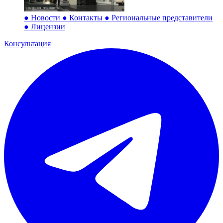
●
Новости
●
Контакты
●
Региональные представители
●
Лицензии
Консультация