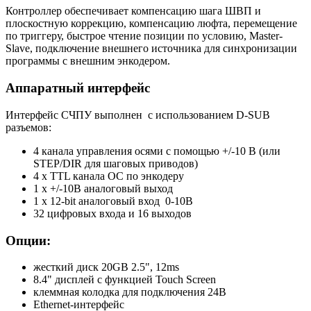
Контроллер обеспечивает компенсацию шага ШВП и
плоскостную коррекцию, компенсацию люфта, перемещение
по триггеру, быстрое чтение позиции по условию, Master-
Slave, подключение внешнего источника для синхронизации
программы с внешним энкодером.
Аппаратный интерфейс
Интерфейс СЧПУ выполнен с использованием D-SUB
разъемов:
4 канала управления осями с помощью +/-10 В (или
STEP/DIR для шаговых приводов)
4 x TTL канала ОС по энкодеру
1 x +/-10В аналоговый выход
1 x 12-bit аналоговый вход 0-10В
32 цифровых входа и 16 выходов
Опции:
жесткий диск 20GB 2.5", 12ms
8.4" дисплей с функцией Touch Screen
клеммная колодка для подключения 24В
Ethernet-интерфейс