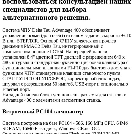
воспользоваться консультацией наших
специалистов для выбора
альтернативного решения.
Система ЧПУ Delta Tau Advantage 400 обеспечивает
управление осями (до 5 осей) сигналом задания скорости +/-10
В или STEP/DIR. Основой СЧПУ является контроллер
движения PMAC2 Delta Tau, интегрированный с
компьютером по шине PC104. На передней панели
установлен 8.4" цветной TFT дисплей с разрешением 640 x
480, штурвал и стандартная буквенно-цифровая клавиатура с
функциональными клавишами F1-F10 для быстрого доступа к
функциям ЧПУ, стандартные клавиши станочного пульта
СТАРТ УП/СТОП УП/СБРОС, корректор рабочих подач,
штурвал с разрешением 50 имп/об, USB-порт и опционально
Ethernet-порт.
На задней панели блока установлены разъемы для стыковки
Advantage 400 с элементами автоматики станка.
Встроенный PC104 компьютер
Система построена на базе PC104 - 586, 166 MГц CPU, 64Mб
SDRAM, 16Mб Flash-диск, Windows CE.net ОС.
Опционально устанаваливается Flash-диск 32/64/128 MB.