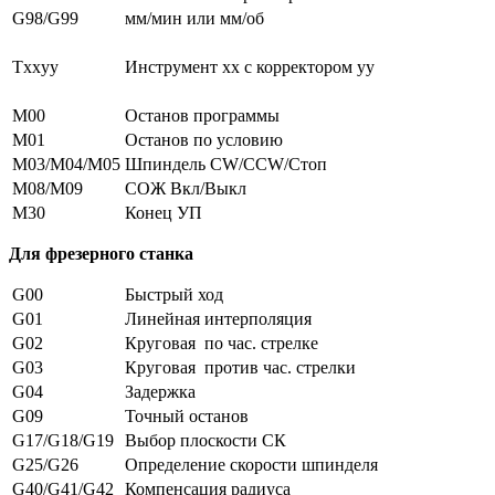
G98/G99
мм/мин или мм/об
Txxyy
Инструмент xx с корректором yy
M00
Останов программы
M01
Останов по условию
M03/M04/M05
Шпиндель CW/CCW/Стоп
M08/M09
СОЖ Вкл/Выкл
M30
Конец УП
Для фрезерного станка
G00
Быстрый ход
G01
Линейная интерполяция
G02
Круговая по час. стрелке
G03
Круговая против час. стрелки
G04
Задержка
G09
Точный останов
G17/G18/G19
Выбор плоскости СК
G25/G26
Определение скорости шпинделя
G40/G41/G42
Компенсация радиуса