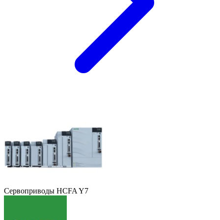
Сервоприводы HCFA Y7