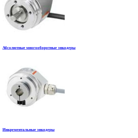
Абсолютные многооборотные энкодеры
Инкрементальные энкодеры