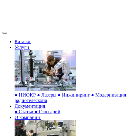
Каталог
Услуги
●
НИОКР
●
Лазеры
●
Инжиниринг
●
Модернизация
радиотелескопа
Документация
●
Статьи
●
Глоссарий
О компании