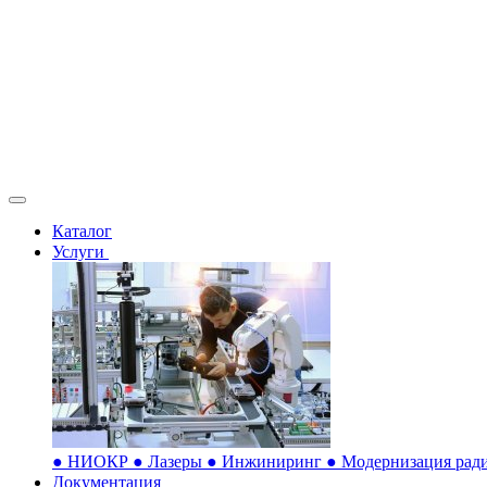
Каталог
Услуги
●
НИОКР
●
Лазеры
●
Инжиниринг
●
Модернизация ради
Документация