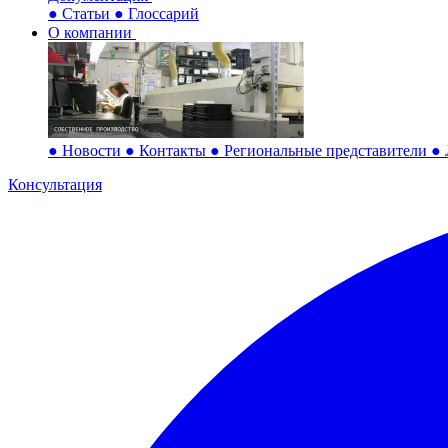
●
Статьи
●
Глоссарий
О компании
●
Новости
●
Контакты
●
Региональные представители
●
Консультация