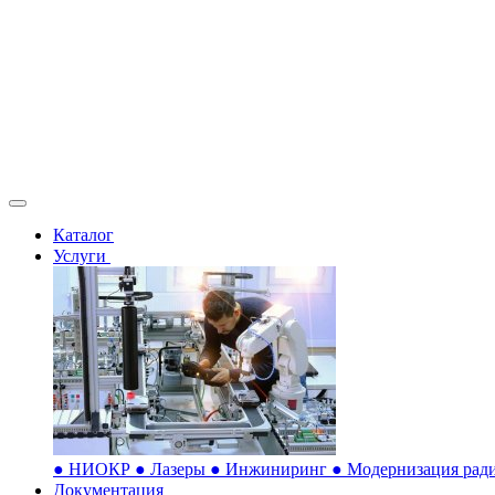
Каталог
Услуги
●
НИОКР
●
Лазеры
●
Инжиниринг
●
Модернизация ради
Документация