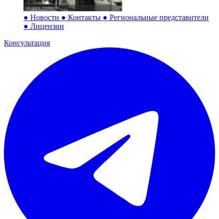
●
Новости
●
Контакты
●
Региональные представители
●
Лицензии
Консультация