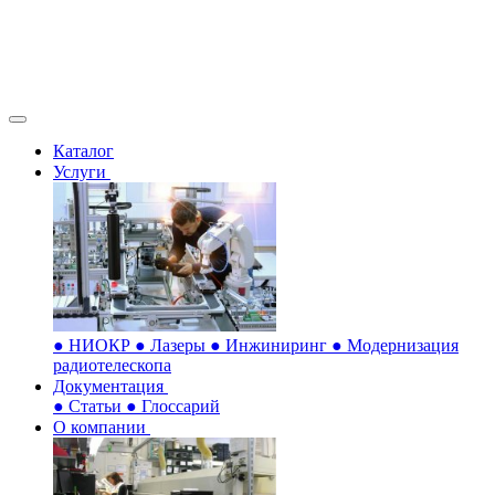
Каталог
Услуги
●
НИОКР
●
Лазеры
●
Инжиниринг
●
Модернизация
радиотелескопа
Документация
●
Статьи
●
Глоссарий
О компании