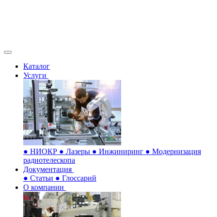
Каталог
Услуги
●
НИОКР
●
Лазеры
●
Инжиниринг
●
Модернизация
радиотелескопа
Документация
●
Статьи
●
Глоссарий
О компании