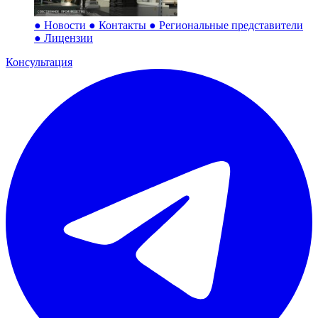
●
Новости
●
Контакты
●
Региональные представители
●
Лицензии
Консультация