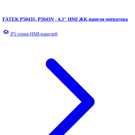
FATEK P5043S, P5043N - 4.3" HMI ЖК-панели оператора
P5 серия HMI-панелей