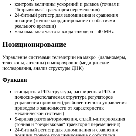
контроль величины ускорений и рывков (точная и
"безрывковая" траектория перемещения)
24-битный регистр для запоминания и сравнения
позиции (точное координирование с событиями
реального времени)
максимальная частота входа энкодера – 40 MHz
Позиционирование
Управление системами телеметрии на макро- (дальномеры,
телескопы, антенны) и микроуровне (медицинские
исследования, анализ структуры ДНК)
Функции
стандартная PID-структура, расширенная PID- и
полюсно-располагаемая структура регуляторов
управления приводом (для более точного управления
приводом в зависимости от характеристик
механической системы)
S-кривая разгона/торможения, сплайн-интерполяция
(точная и "безрывковая" траектория перемещения)
24-битный регистр для запоминания и сравнения
позиции (точное координирование с событиями