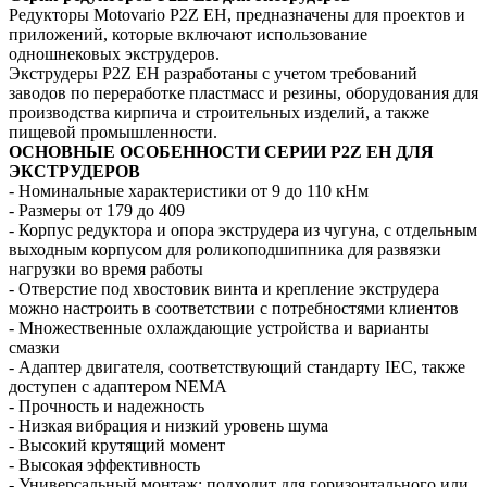
Редукторы Motovario P2Z EH, предназначены для проектов и
приложений, которые включают использование
одношнековых экструдеров.
Экструдеры P2Z EH разработаны с учетом требований
заводов по переработке пластмасс и резины, оборудования для
производства кирпича и строительных изделий, а также
пищевой промышленности.
ОСНОВНЫЕ ОСОБЕННОСТИ СЕРИИ P2Z EH ДЛЯ
ЭКСТРУДЕРОВ
- Номинальные характеристики от 9 до 110 кНм
- Размеры от 179 до 409
- Корпус редуктора и опора экструдера из чугуна, с отдельным
выходным корпусом для роликоподшипника для развязки
нагрузки во время работы
- Отверстие под хвостовик винта и крепление экструдера
можно настроить в соответствии с потребностями клиентов
- Множественные охлаждающие устройства и варианты
смазки
- Адаптер двигателя, соответствующий стандарту IEC, также
доступен с адаптером NEMA
- Прочность и надежность
- Низкая вибрация и низкий уровень шума
- Высокий крутящий момент
- Высокая эффективность
- Универсальный монтаж: подходит для горизонтального или