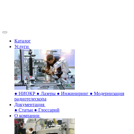
Каталог
Услуги
●
НИОКР
●
Лазеры
●
Инжиниринг
●
Модернизация
радиотелескопа
Документация
●
Статьи
●
Глоссарий
О компании