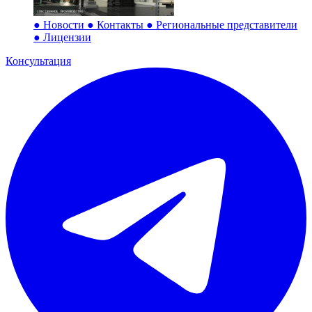
●
Новости
●
Контакты
●
Региональные представители
●
Лицензии
Консультация