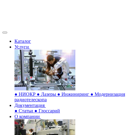
Каталог
Услуги
●
НИОКР
●
Лазеры
●
Инжиниринг
●
Модернизация
радиотелескопа
Документация
●
Статьи
●
Глоссарий
О компании