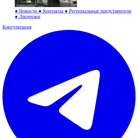
●
Новости
●
Контакты
●
Региональные представители
●
Лицензии
Консультация