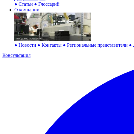
●
Статьи
●
Глоссарий
О компании
●
Новости
●
Контакты
●
Региональные представители
●
Консультация