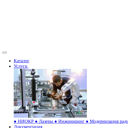
Каталог
Услуги
●
НИОКР
●
Лазеры
●
Инжиниринг
●
Модернизация ради
Документация