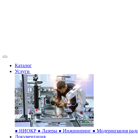
Каталог
Услуги
●
НИОКР
●
Лазеры
●
Инжиниринг
●
Модернизация ради
Документация