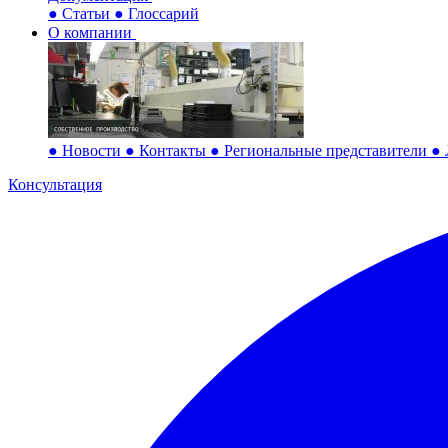
●
Статьи
●
Глоссарий
О компании
●
Новости
●
Контакты
●
Региональные представители
●
Консультация