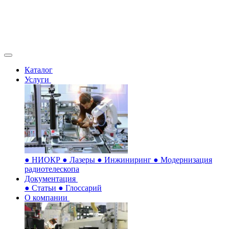
Каталог
Услуги
●
НИОКР
●
Лазеры
●
Инжиниринг
●
Модернизация
радиотелескопа
Документация
●
Статьи
●
Глоссарий
О компании