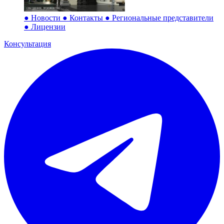
●
Новости
●
Контакты
●
Региональные представители
●
Лицензии
Консультация