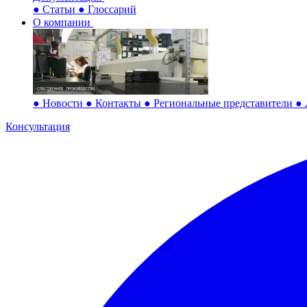
●
Статьи
●
Глоссарий
О компании
●
Новости
●
Контакты
●
Региональные представители
●
Консультация