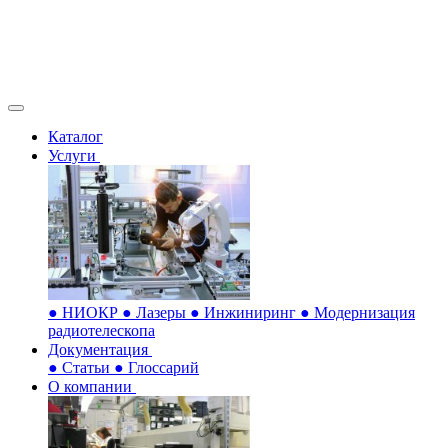
Каталог
Услуги
●
НИОКР
●
Лазеры
●
Инжиниринг
●
Модернизация
радиотелескопа
Документация
●
Статьи
●
Глоссарий
О компании