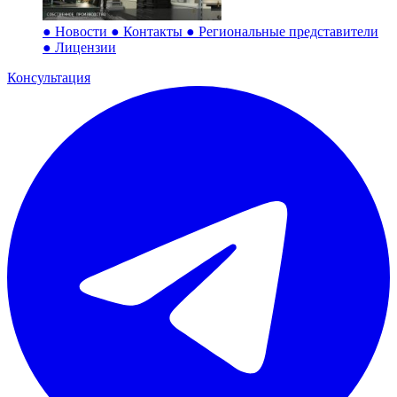
●
Новости
●
Контакты
●
Региональные представители
●
Лицензии
Консультация