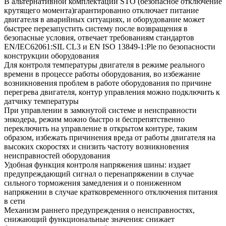
В альтернативной комплектации STO (безопасное отключение
крутящего момента)гарантированно отключает питание
двигателя в аварийных ситуациях, и оборудование может
быстрее перезапустить систему после возвращения в
безопасные условия, отвечает требованиям стандартов
EN/IEC62061:SIL CL3 и EN ISO 13849-1:Ple по безопасности
конструкции оборудования
Для контроля температуры двигателя в режиме реального
времени в процессе работы оборудования, во избежание
возникновения проблем в работе оборудования по причине
перегрева двигателя, контур управления можно подключить к
датчику температуры
При управлении в замкнутой системе и неисправности
энкодера, режим можно быстро и беспрепятственно
переключить на управление в открытом контуре, таким
образом, избежать причинения вреда от работы двигателя на
высоких скоростях и снизить частоту возникновения
неисправностей оборудования
Удобная функция контроля напряжения шины: издает
предупреждающий сигнал о перенапряжении в случае
сильного торможения замедления и о пониженном
напряжении в случае кратковременного отключения питания
в сети
Механизм раннего предупреждения о неисправностях,
снижающий функциональные значения: снижает