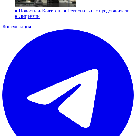
●
Новости
●
Контакты
●
Региональные представители
●
Лицензии
Консультация