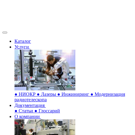
Каталог
Услуги
●
НИОКР
●
Лазеры
●
Инжиниринг
●
Модернизация
радиотелескопа
Документация
●
Статьи
●
Глоссарий
О компании