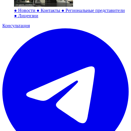
●
Новости
●
Контакты
●
Региональные представители
●
Лицензии
Консультация