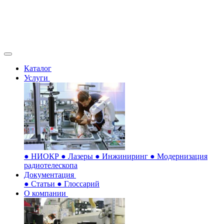
Каталог
Услуги
●
НИОКР
●
Лазеры
●
Инжиниринг
●
Модернизация
радиотелескопа
Документация
●
Статьи
●
Глоссарий
О компании