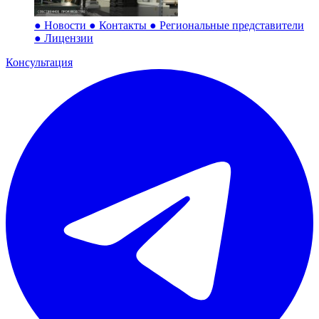
●
Новости
●
Контакты
●
Региональные представители
●
Лицензии
Консультация