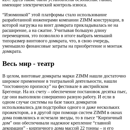
имеющие электрический контроль износа.
“Изюминкой” этой платформы стало использование
разработанной инженерами компании ZIMM конструкции, в
которой нагрузка на винт домкрата прикладывалась не на
расширение, а на сжатие. Учитывая большую длину
перемещения, это позволило в итоге выбрать меньший
типоразмер винтового домкрата, что, в свою очередь,
уменьшило финансовые затраты на приобретение и монтаж
домкрата.
Весь мир - театр
В целом, винтовые домкраты марки ZIMM нашли достаточно
широкое применение в театральной деятельности, нашли
“постоянную прописку” на фестивале в австрийском
Брегенце. На их счету – обеспечение постановок десятка пьес,
где они выполняли совершенно разную работу. И если в
одном случае системы на базе таких домкратов
использовались для подстройки одного и даже нескольких
прожекторов, а в другой при помощи систем ZIMM в окнах
дома появлялись и исчезали звезды, то в пьесе “Кирпичный
дом” они обеспечивали надежное крепление “главной
декорации” - кирпичного дома массой 22 тонны – и его