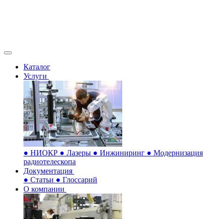
Каталог
Услуги
●
НИОКР
●
Лазеры
●
Инжиниринг
●
Модернизация
радиотелескопа
Документация
●
Статьи
●
Глоссарий
О компании