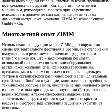
должно было с одной стороны отвечать высоким требованиям
по надежности, а с другой – быть достаточно легким и
мобильным, руководитель проекта принял решение
использовать подъемные системы на основе винтовых
домкратов австрийской компании ZIMM Maschinenelemente
GmbH + Co.
Многолетний опыт ZIMM
Использование продукции марки ZIMM для сооружения
сцены для театрального фестиваля в Брегенце не стало неким
импульсивным решением или личным предпочтением
главного инженера. Это – закономерный результат,
основанный на полном соответствии оборудования
австрийской компании специфическим требованиям,
предъявляемым к таким системам со стороны владельцев
театров и организаторов различных фестивалей: длительный
срок безаварийной эксплуатации, минимальная потребность в
техническом обслуживании, обеспечение минимального шума
и плавности хода при подъеме и опускании (без рывков или
резких толчков), а также способность выдерживать
значительные нагрузки при эксплуатации на открытом
воздухе и быстрого задействования защитных укрытий от
непогоды.