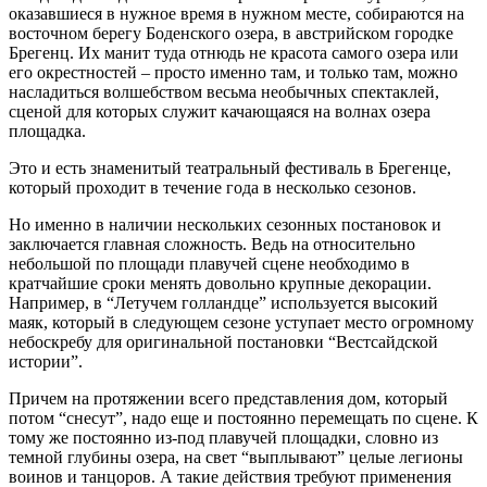
оказавшиеся в нужное время в нужном месте, собираются на
восточном берегу Боденского озера, в австрийском городке
Брегенц. Их манит туда отнюдь не красота самого озера или
его окрестностей – просто именно там, и только там, можно
насладиться волшебством весьма необычных спектаклей,
сценой для которых служит качающаяся на волнах озера
площадка.
Это и есть знаменитый театральный фестиваль в Брегенце,
который проходит в течение года в несколько сезонов.
Но именно в наличии нескольких сезонных постановок и
заключается главная сложность. Ведь на относительно
небольшой по площади плавучей сцене необходимо в
кратчайшие сроки менять довольно крупные декорации.
Например, в “Летучем голландце” используется высокий
маяк, который в следующем сезоне уступает место огромному
небоскребу для оригинальной постановки “Вестсайдской
истории”.
Причем на протяжении всего представления дом, который
потом “снесут”, надо еще и постоянно перемещать по сцене. К
тому же постоянно из-под плавучей площадки, словно из
темной глубины озера, на свет “выплывают” целые легионы
воинов и танцоров. А такие действия требуют применения