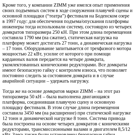
Кроме того, у компании ZIMM уже имелся опыт применения
своих подъемных систем в ходе сооружения плавучей сцены и
основной площадки (“театра”) фестиваля на Боденском озере
в 1997 году: для обеспечения подъема/опускания платформы
инженеры тогда использовали систему, состоящую из четырех
домкратов типоразмера 250 кН. При этом длина перемещения
составила 1790 мм (на сжатие), статическая нагрузка на
платформу может достигать 27 тонн, а динамическая нагрузка
– 17 тонн. Оборудование запитывается от трехфазного мотора
мощностью 22 кВт, усилие от которого при помощи
карданных валов передается на четыре домкрата,
укомлектованных коническими редукторами. Все домкраты
имеют безопасную гайку с контролем износа, что позволяет
постоянно следить за состоянием домкрата и в случае
аварийной ситуации – удержать нагрузку.
Тогда же на основе домкратов марки ZIMM – на этот раз
типоразмера 50 кН – была выполнена двигающаяся
платформа, соединившая плавучую сцену и основную
площадку фестиваля. В этом случае длина перемещения
составила 3450 мм (на расширение) при статической нагрузке
12 тонн и динамической нагрузке 8 тонн. Система привода
была построена на основе четырех домкратов с коническими
редукторами, трансмиссионными валами и двигателем 8,5/12
кВт. Здесь также были установлены безопасные гайки,