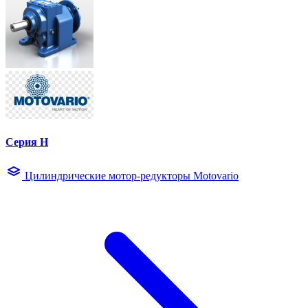
Серия H
Цилиндрические мотор-редукторы Motovario