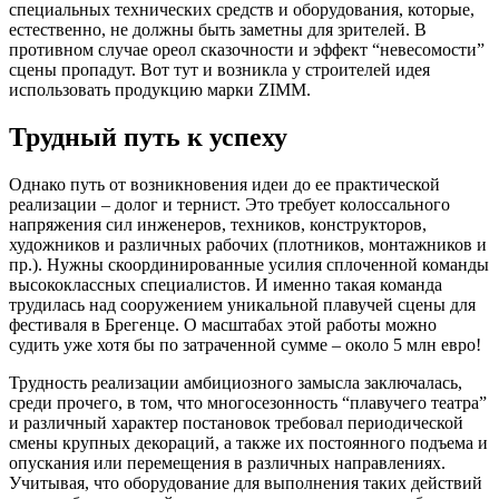
специальных технических средств и оборудования, которые,
естественно, не должны быть заметны для зрителей. В
противном случае ореол сказочности и эффект “невесомости”
сцены пропадут. Вот тут и возникла у строителей идея
использовать продукцию марки ZIMM.
Трудный путь к успеху
Однако путь от возникновения идеи до ее практической
реализации – долог и тернист. Это требует колоссального
напряжения сил инженеров, техников, конструкторов,
художников и различных рабочих (плотников, монтажников и
пр.). Нужны скоординированные усилия сплоченной команды
высококлассных специалистов. И именно такая команда
трудилась над сооружением уникальной плавучей сцены для
фестиваля в Брегенце. О масштабах этой работы можно
судить уже хотя бы по затраченной сумме – около 5 млн евро!
Трудность реализации амбициозного замысла заключалась,
среди прочего, в том, что многосезонность “плавучего театра”
и различный характер постановок требовал периодической
смены крупных декораций, а также их постоянного подъема и
опускания или перемещения в различных направлениях.
Учитывая, что оборудование для выполнения таких действий