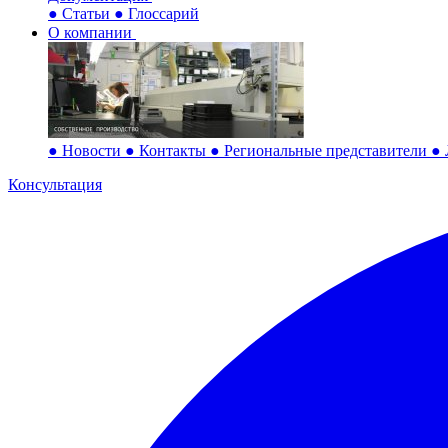
●
Статьи
●
Глоссарий
О компании
●
Новости
●
Контакты
●
Региональные представители
●
Консультация