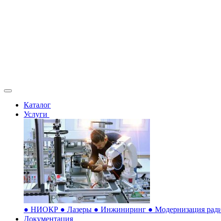
Каталог
Услуги
●
НИОКР
●
Лазеры
●
Инжиниринг
●
Модернизация ради
Документация