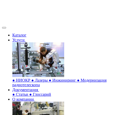
Каталог
Услуги
●
НИОКР
●
Лазеры
●
Инжиниринг
●
Модернизация
радиотелескопа
Документация
●
Статьи
●
Глоссарий
О компании