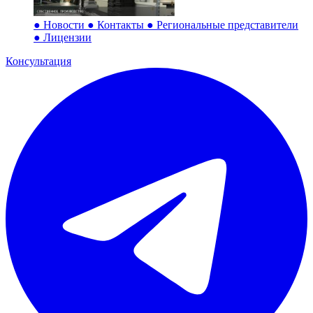
●
Новости
●
Контакты
●
Региональные представители
●
Лицензии
Консультация