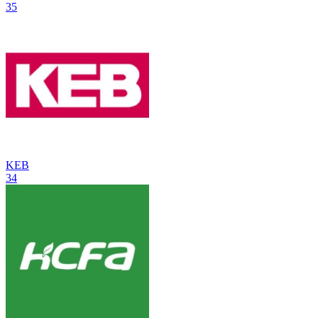
35
KEB
34