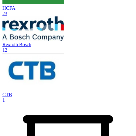
HCFA
23
Rexroth Bosch
12
CTB
1