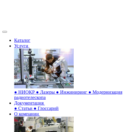
Каталог
Услуги
●
НИОКР
●
Лазеры
●
Инжиниринг
●
Модернизация
радиотелескопа
Документация
●
Статьи
●
Глоссарий
О компании