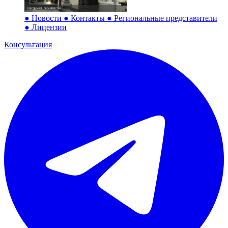
●
Новости
●
Контакты
●
Региональные представители
●
Лицензии
Консультация