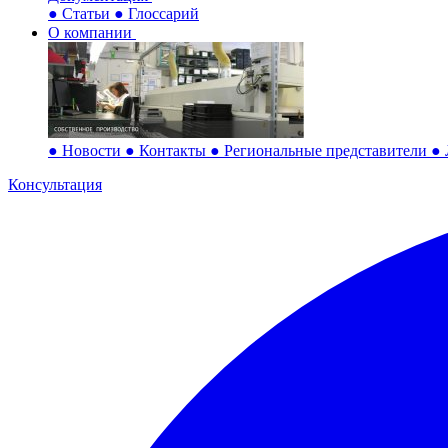
●
Статьи
●
Глоссарий
О компании
●
Новости
●
Контакты
●
Региональные представители
●
Консультация