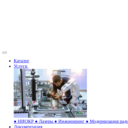
Каталог
Услуги
●
НИОКР
●
Лазеры
●
Инжиниринг
●
Модернизация ради
Документация