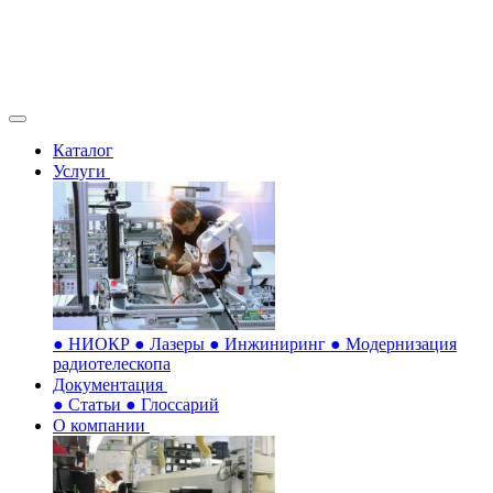
Каталог
Услуги
●
НИОКР
●
Лазеры
●
Инжиниринг
●
Модернизация
радиотелескопа
Документация
●
Статьи
●
Глоссарий
О компании