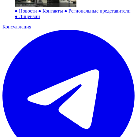
●
Новости
●
Контакты
●
Региональные представители
●
Лицензии
Консультация