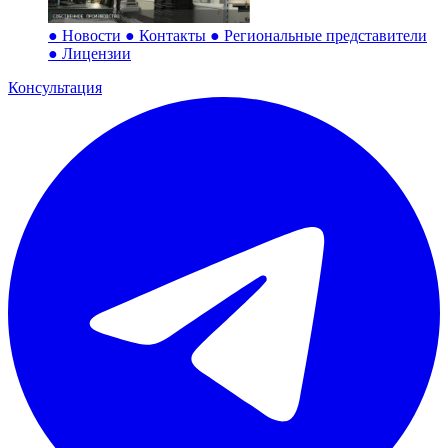
●
Новости
●
Контакты
●
Региональные представители
●
Лицензии
Консультация