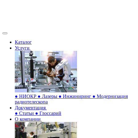
Каталог
Услуги
●
НИОКР
●
Лазеры
●
Инжиниринг
●
Модернизация
радиотелескопа
Документация
●
Статьи
●
Глоссарий
О компании