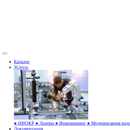
Каталог
Услуги
●
НИОКР
●
Лазеры
●
Инжиниринг
●
Модернизация ради
Документация