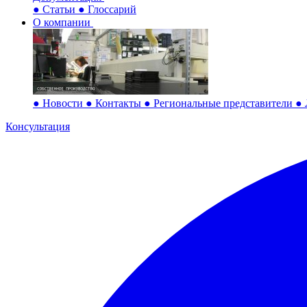
●
Статьи
●
Глоссарий
О компании
●
Новости
●
Контакты
●
Региональные представители
●
Консультация