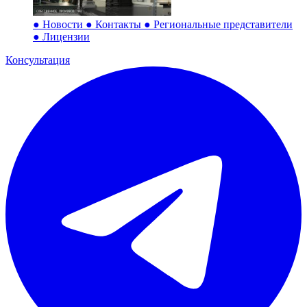
●
Новости
●
Контакты
●
Региональные представители
●
Лицензии
Консультация