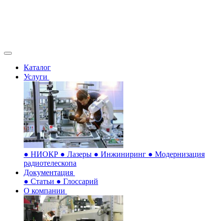
Каталог
Услуги
●
НИОКР
●
Лазеры
●
Инжиниринг
●
Модернизация
радиотелескопа
Документация
●
Статьи
●
Глоссарий
О компании