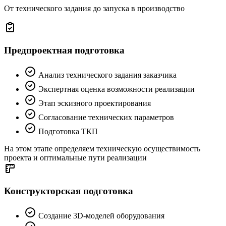
Производство экологически чистого водорода на
воздушных змеях – с редукторами cynapse® от
WITTENSTEIN alpha
22.11.2024
Нужна консультация?
Свяжитесь с нами для получения дополнительной
информации или консультации с инженером.
Связаться с нами
Категории
Продукция
Мероприятия (выставки, обучение и др.)
Новинки
Алюминиевый профиль Kanya
Редукторная техника
Линейные перемещения
Проекты инженерного отдела
Полный цикл инжиниринговых работ
От технического задания до запуска в производство