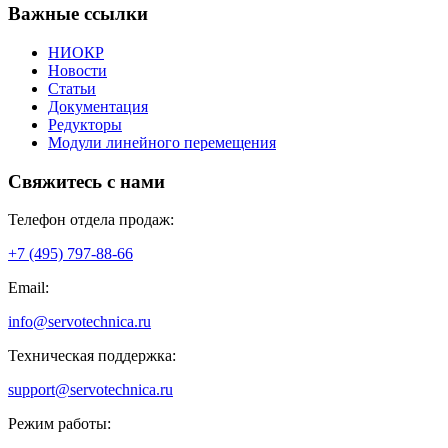
Наши офисы
01.
125130, г. Москва, Старопетровский проезд, д. 7А, стр. 5,
3-й этаж
02.
Склад: 37 км от МКАД, Ленинградское шоссе (деревня
Ложки)
Основные разделы
Главная
Каталог
Продукция
Инжиниринг
Услуги
О компании
Важные ссылки