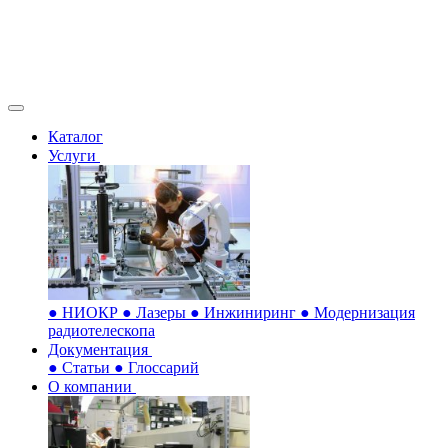
Каталог
Услуги
●
НИОКР
●
Лазеры
●
Инжиниринг
●
Модернизация
радиотелескопа
Документация
●
Статьи
●
Глоссарий
О компании