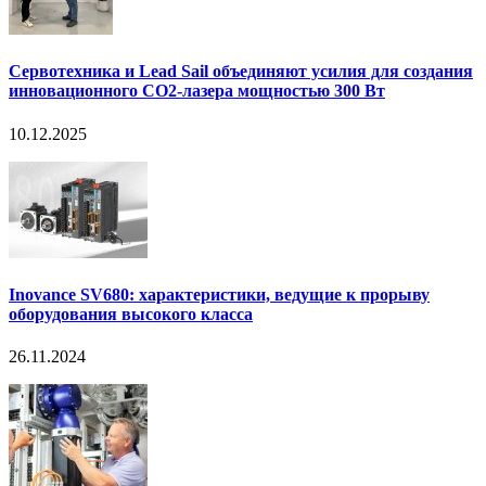
посещения выставки, можно перейдя
по ссылке
и заполнив
все необходимые данные, или получить их в офисе
«Сервотехники». Адрес проведения выставки
«Металлообработка-2010»: Россия, Москва, ЦВК
«Экспоцентр». Подробная информация о мероприятии – на
сайте
www.metobr-expo.ru
.
Наши специалисты будут рады ответить на все интересующие
Вас вопросы во время выставки, по телефону +7(495)797-88-
66 или по электронной почте
info@servotechnica.ru
Более подробную информацию вы можете также получить в
разделе
«Сервотехника» на «Металлообработке»
← Вернуться к новостям
Другие новости