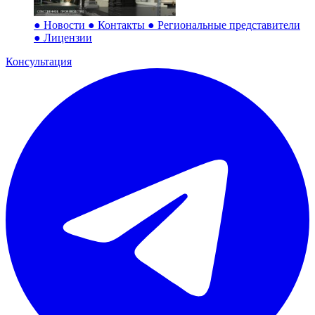
●
Новости
●
Контакты
●
Региональные представители
●
Лицензии
Консультация