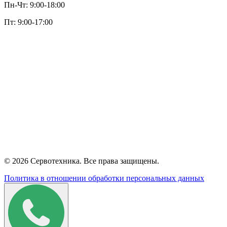
НИОКР
Новости
Статьи
Документация
Редукторы
Модули линейного перемещения
Свяжитесь с нами
Телефон отдела продаж:
+7 (495) 797-88-66
Email:
info@servotechnica.ru
Техническая поддержка:
support@servotechnica.ru
Режим работы:
Пн-Чт: 9:00-18:00