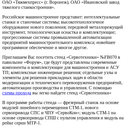
На выставке компанией «Сервотехника» будут представлены
два новых продукта — синхронный сервопривод СПС и ЧПУ
«СервоКон». Также будут продемонстрированы возможности
сервопривода СПШ, и новые модели модулей линейного
перемещения. Хотим еще обратить ваше внимание на новый
экономичный преобразователь частоты серии Fe от компании
«Bosch Rexroth».
Свои новые разработки демонстрируют известные
зарубежные компании, среди которых — AMADA, BALLUFF,
GALIKA, GERTNER, GROB-WERKE,FERROSTAAL,
YAMAZAKI MAZAK, MUELLER MACHINES, MORI SEIKI,
SANDVIK, TRUMPF, WILLEMIN MACODEL и другие.
Россию на выставке представят 350 компаний и предприятий.
Ассоциация «Станкоинструмент» — организатор масштабной
экспозиции отечественных станкостроительных заводов, на
которой продемонстрируют свои достижения такие заводы,
как ОАО «КП» (завод «Красный пролетарий»), ОАО
«Савеловский машиностроительный завод», ОАО «Саста»,
ОАО «Седин» (г. Краснодар), ОАО «Стерлитамакский
станкостроительный завод», ОАО «Тяжпрессмаш» (г. Рязань),
ОАО «Тяжмехпресс» (г. Воронеж), ОАО «Ивановский завод
тяжелого станкостроения».