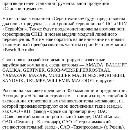
люфтом —
планетарные редукторы APEX оптимальны
.
Сочетание КПД, компактности и надёжности делает их
универсальным решением для промышленной автоматизации.
Главная
/
Новости
/
Приглашение на выставку «Металлообработка-2010».
Приглашение на выставку
«Металлообработка-2010».
C 24 по 28 мая в ЦВК «Экспоцентр» состоится
международная специализированная выставка
«Оборудование, приборы и инструменты для
металлообрабатывающей промышленности» —
«Металлообработка-2010». Организаторами выставки
являются ЗАО «Экспоцентр» и Российская Ассоциация
производителей станкоинструментальной продукции
«Станкоиструмент».