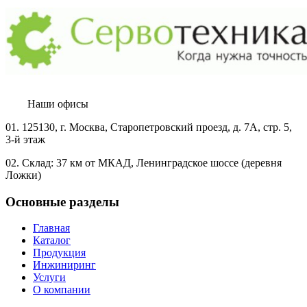
мониторинга. Модернизация устаревшего оборудования с
повышением производительности и снижением
энергопотребления.
Услуги
НИОКР
Подробнее
Научно-исследовательские и опытно-конструкторские
работы. Моделирование, разработка и изготовление
нестандартного технологического оборудования,
испытательных стендов.