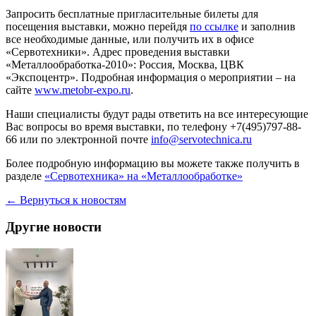
Российское машиностроение представит: интеллектуальные
станки и станочные системы; высокотехнологичное
оборудование нового поколения; передовой металлорежущий
инструмент, технологическая оснастка и комплектующие;
прогрессивные системы промышленной автоматизации
предприятий машиностроительного комплекса; новейшее
программное обеспечение и многое другое.
Приглашаем Вас посетить стенд «Сервотехники» №FB070 в
павильоне «Форум», где будут представлены современные
компоненты и комплектующие для машиностроения и АСУ
ТП; комплексные инженерные решения; отдельные узлы и
элементы для решения прикладных задач в области
модернизации и технического перевооружения предприятий,
автоматизации производства и управления. С помощью
схемы прохода
вы легко найдете стенд «Сервотехники»
В программе работы стенда — фрезерный станок на основе
модулей линейного перемещения СТМ-1, нового
сервопривода СПС и ЧПУ «СервоКон»; модуль СТМ-1 на
основе сервопривода СПШ с пультом управления и модуль на
рейке серии МТР-1.
Запросить бесплатные пригласительные билеты для