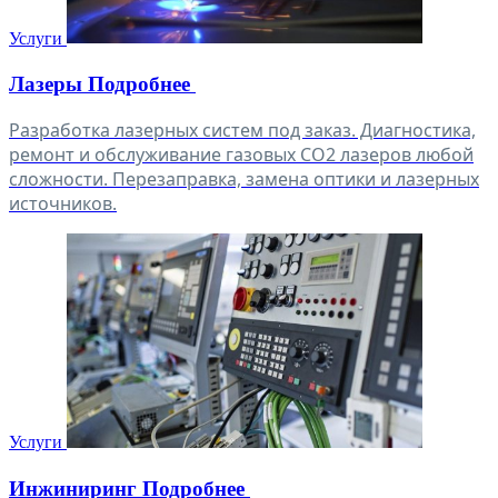
Выполнение необходимых расчетов
Подготовка технологических процессов
Прорабатываем все конструктивные детали и готовим
полный пакет технической документации
Изготовление оборудования
Закупка комплектующих и материалов
Механическая обработка деталей
Сборка узлов и агрегатов
Проведение испытаний и тестирования
Производим оборудование с контролем качества на каждом
этапе изготовления
Услуги