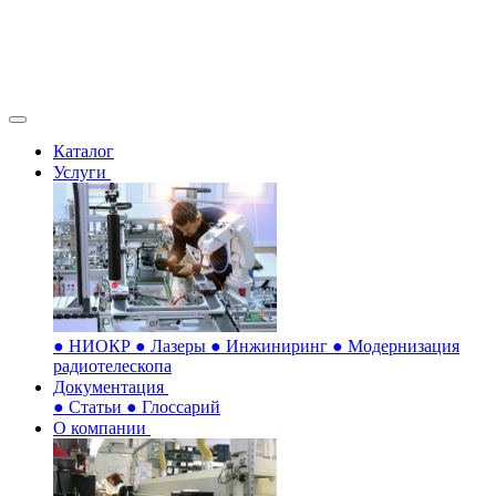
Каталог
Услуги
●
НИОКР
●
Лазеры
●
Инжиниринг
●
Модернизация
радиотелескопа
Документация
●
Статьи
●
Глоссарий
О компании